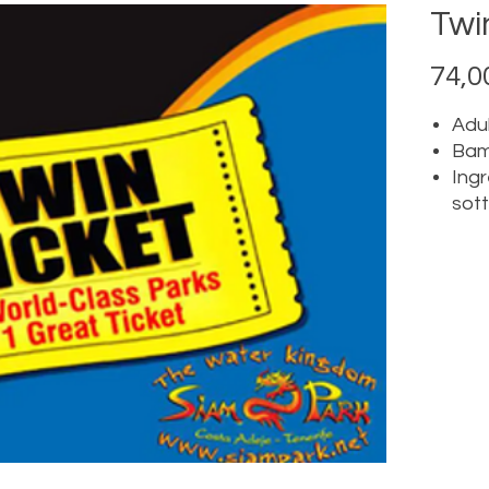
Twi
74,0
Adu
Bamb
Ingr
sott