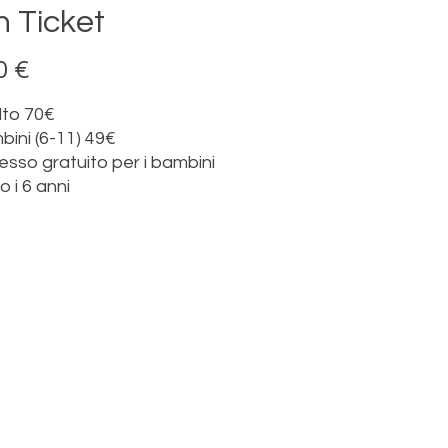
n Ticket
Prezzo
0 €
lto 70€
ini (6-11) 49€
esso gratuito per i bambini
o i 6 anni