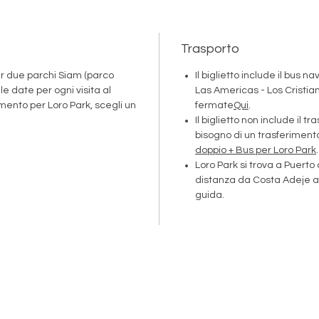
Trasporto
er due parchi Siam (parco
Il biglietto include il bus n
le date per ogni visita al
Las Americas - Los Cristian
imento per Loro Park, scegli un
fermate
Qui
.
Il biglietto non include il t
bisogno di un trasferimento,
doppio + Bus per Loro Park
.
Loro Park si trova a Puerto 
distanza da Costa Adeje a 
guida.