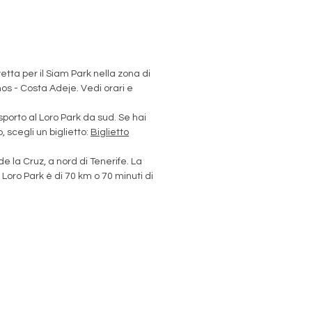
avetta per il Siam Park nella zona di
os - Costa Adeje. Vedi orari e
rasporto al Loro Park da sud. Se hai
 scegli un biglietto:
Biglietto
de la Cruz, a nord di Tenerife. La
Loro Park è di 70 km o 70 minuti di