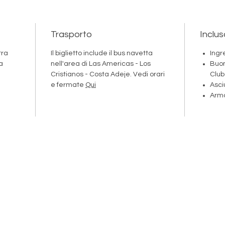
Trasporto
Inclus
tra
Il biglietto include il bus navetta
Ingr
a
nell'area di Las Americas - Los
Buon
Cristianos - Costa Adeje. Vedi orari
Club
e fermate
Qui
Asc
Arma