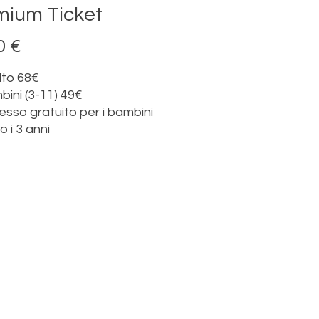
mium Ticket
Prezzo
0 €
lto 68€
ini (3-11) 49€
esso gratuito per i bambini
o i 3 anni