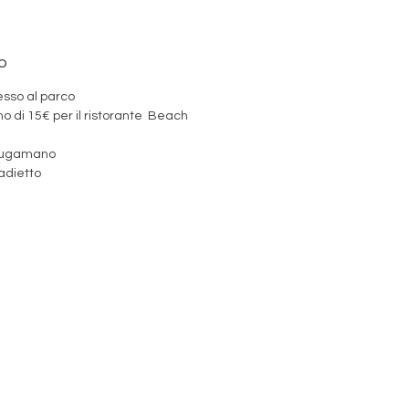
o
esso al parco
o di 15€ per il ristorante Beach
iugamano
dietto