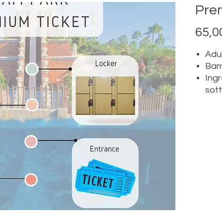
Pre
65,0
Adu
Bamb
Ingr
sott