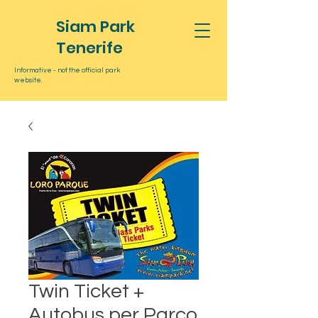
Siam Park
Tenerife
Informative - not the official park
website.
Twin Ticket +
Autobus per Parco