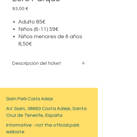
Precio
93,00 €
Adulto 85€
Niños (6-11) 59€
Niños menores de 6 años
8,50€
Descripción del ticket
Este es un boleto combinado para
dos parques: Siam (parque acuático)
y Loro Park (zoológico) con
transferencia. Elige las fechas para
Siam Park Costa Adeje
cada visita al parque.
La entrada incluye traslado en
AV. Siam, 38660 Costa Adeje, Santa
autobús al Loro Parque desde el Sur
Cruz de Tenerife, España
de Tenerife. Allá y regreso.
Informative - not the official park
Playa de las Américas
website.
Los Cristianos